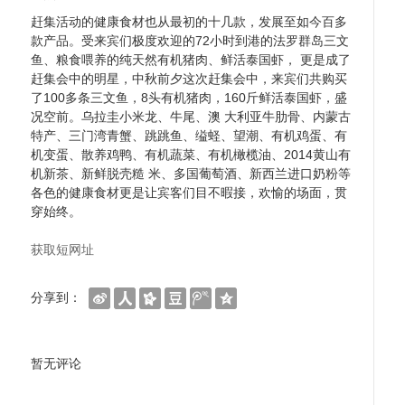
赶集活动的健康食材也从最初的十几款，发展至如今百多
款产品。受来宾们极度欢迎的72小时到港的法罗群岛三文
鱼、粮食喂养的纯天然有机猪肉、鲜活泰国虾， 更是成了
赶集会中的明星，中秋前夕这次赶集会中，来宾们共购买
了100多条三文鱼，8头有机猪肉，160斤鲜活泰国虾，盛
况空前。乌拉圭小米龙、牛尾、澳 大利亚牛肋骨、内蒙古
特产、三门湾青蟹、跳跳鱼、缢蛏、望潮、有机鸡蛋、有
机变蛋、散养鸡鸭、有机蔬菜、有机橄榄油、2014黄山有
机新茶、新鲜脱壳糙 米、多国葡萄酒、新西兰进口奶粉等
各色的健康食材更是让宾客们目不暇接，欢愉的场面，贯
穿始终。
获取短网址
分享到：
暂无评论