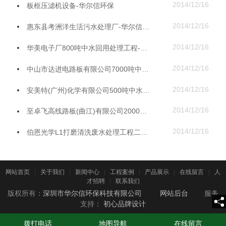
2014/12/16
板框压滤机设备-华尔信环保
2014/12/16
惠东县考洲洋生活污水处理厂-华尔信环保
2014/12/16
华美电子厂800吨中水回用处理工程-华尔信环保
2014/12/16
中山市达进电路板有限公司7000吨中水回用处理工程-华尔信环保
2014/12/16
安美特(广州)化学有限公司500吨中水回用处理工程-华尔信环保
2014/12/16
至卓飞高线路板(曲江)有限公司2000吨中水回用处理工程-华尔信环保
2014/12/16
伯恩光学L1打磨清洗废水处理工程二期污水-华尔信环保
网站首页
|
关于我们
|
新闻中心
|
工程案例
|
产品展示
|
在线留言
|
人
才招聘
|
联系我们
版权所有：
深圳市华尔信环保科技有限公司
网站后台
服务
支持：
初心品牌设计
拨打电话
地图导航
在线留言