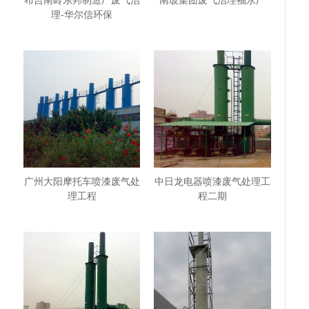
布吉南岭东邦制造厂废气治
南玻集团废气治理福永厂
理-华尔信环保
广州大阳摩托车喷漆废气处
中日龙电器喷漆废气处理工
理工程
程二期